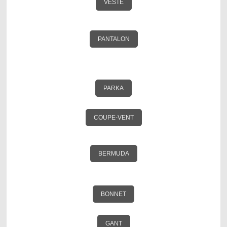
VESTE
PANTALON
PARKA
COUPE-VENT
BERMUDA
BONNET
GANT