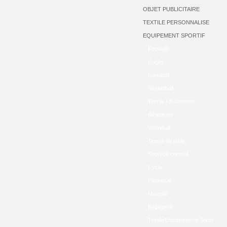
OBJET PUBLICITAIRE
TEXTILE PERSONNALISE
EQUIPEMENT SPORTIF
Football
Rugby
Handball
Basketball
Tennis / Badminton
Athletisme
Volleyball
Tennis de table
Sport de combat
Cyclo
Pétanque
Matériel
Bagagerie
Textile/Entrainement-Sortie