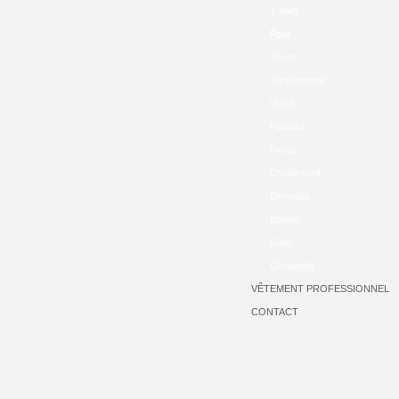
T-shirt
Polo
Sweat
Survêtement
Veste
Pantalon
Parka
Coupe-vent
Bermuda
Bonnet
Gant
Casquette
VÊTEMENT PROFESSIONNEL
CONTACT