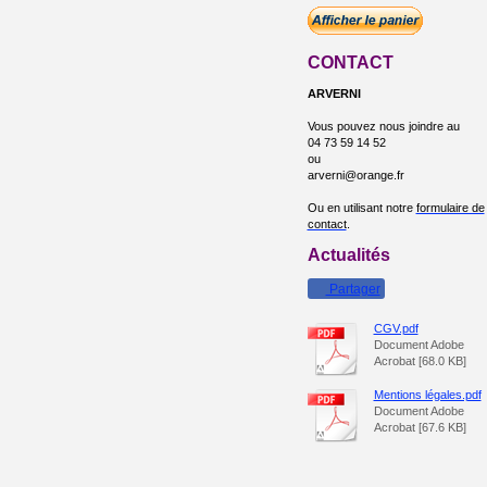
CONTACT
ARVERNI
Vous pouvez nous joindre au
04 73 59 14 52
ou
arverni@orange.fr
Ou en utilisant notre
formulaire de
contact
.
Actualités
Partager
CGV.pdf
Document Adobe
Acrobat [68.0 KB]
Mentions légales.pdf
Document Adobe
Acrobat [67.6 KB]