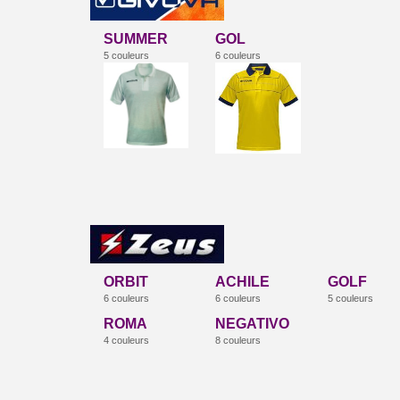
SUMMER
GOL
5 couleurs
6 couleurs
ORBIT
ACHILE
GOLF
6 couleurs
6 couleurs
5 couleurs
ROMA
NEGATIVO
4 couleurs
8 couleurs