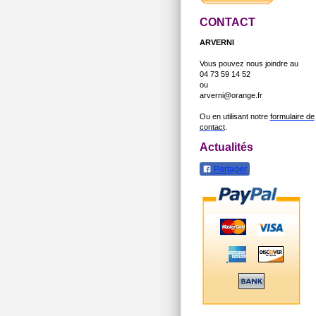
CONTACT
ARVERNI
Vous pouvez nous joindre au
04 73 59 14 52
ou
arverni@orange.fr
Ou en utilisant notre
formulaire de
contact
.
Actualités
Partager