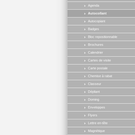
Agenda
Autocollant
Autocopiant
Badges
Bloc repositionnable
Brochures
Calendrier
Cartes de visite
Carte postale
Chemise à rabat
Classeur
Dépliant
Doming
Enveloppes
Flyers
Lettre en-tête
Magnétique